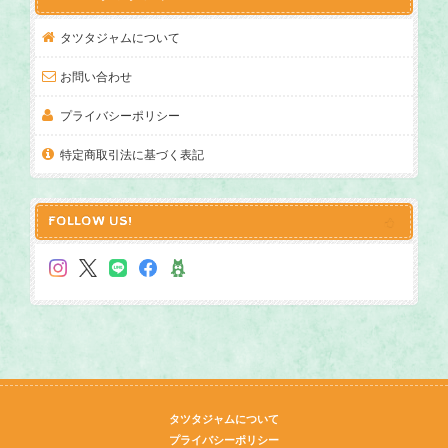
タツタジャムについて
お問い合わせ
世界大会2020金賞受賞！ Sudachi Marmalade すだちマーマレード
2023/12/15
プライバシーポリシー
特定商取引法に基づく表記
いつもおいしいジャムありがとうございます😊 すだちジャムとっ
ても美味しかったのでまたまた購入できて良かったです。 ステキ
なメッセージもありがとうございました。
FOLLOW US!
こんにちは。 こちらこそ、いつも本当に
ありがとうございます！ 返信が大変遅く
なってしまい、申し訳ありません… 今シ
ーズンはいつもよりもすだちマーマレー
ドがたくさん作れたので、楽しんでいた
だけると嬉しいです＾＾ 本年もどうぞよ
ろしくお願いいたします。
タツタジャムについて
プライバシーポリシー