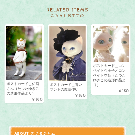
RELATED ITEMS
こちらもおすすめ
最強の絶対王者！ Chestnut 和栗のジャム
2024/02/18
もう、一言です とっても美味しいです 本当にあっという間になく
なります
ポストカード＿コン
ペイトウ王子とコン
年間人気第一位！！ Peach 白桃のジャム
ペイトウ姫（たつた
ゆきこの造形作品よ
2023/12/15
ポストカード＿仏斎
ポストカード＿青い
り）
さん（たつたゆきこ
マントの魔法使い
¥180
の造形作品より）
¥180
¥180
ピンクの可愛いプリンセス！ Apple 紅玉リンゴのジャム
2023/12/15
ABOUT タツタジャム