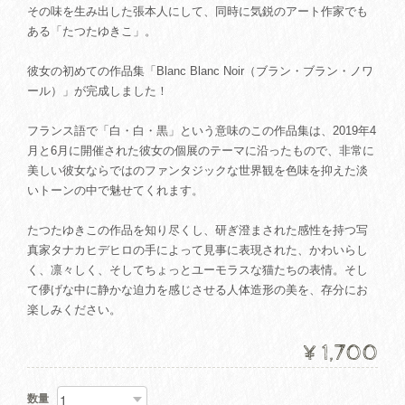
その味を生み出した張本人にして、同時に気鋭のアート作家でも
ある「たつたゆきこ」。
彼女の初めての作品集「Blanc Blanc Noir（ブラン・ブラン・ノワ
ール）」が完成しました！
フランス語で「白・白・黒」という意味のこの作品集は、2019年4
月と6月に開催された彼女の個展のテーマに沿ったもので、非常に
美しい彼女ならではのファンタジックな世界観を色味を抑えた淡
いトーンの中で魅せてくれます。
たつたゆきこの作品を知り尽くし、研ぎ澄まされた感性を持つ写
真家タナカヒデヒロの手によって見事に表現された、かわいらし
く、凛々しく、そしてちょっとユーモラスな猫たちの表情。そし
て儚げな中に静かな迫力を感じさせる人体造形の美を、存分にお
楽しみください。
¥1,700
数量